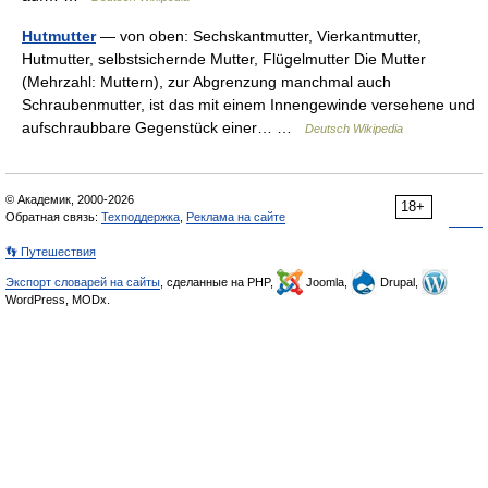
Hutmutter
— von oben: Sechskantmutter, Vierkantmutter,
Hutmutter, selbstsichernde Mutter, Flügelmutter Die Mutter
(Mehrzahl: Muttern), zur Abgrenzung manchmal auch
Schraubenmutter, ist das mit einem Innengewinde versehene und
aufschraubbare Gegenstück einer… …
Deutsch Wikipedia
© Академик, 2000-2026
18+
Обратная связь:
Техподдержка
,
Реклама на сайте
👣 Путешествия
Экспорт словарей на сайты
, сделанные на PHP,
Joomla,
Drupal,
WordPress, MODx.