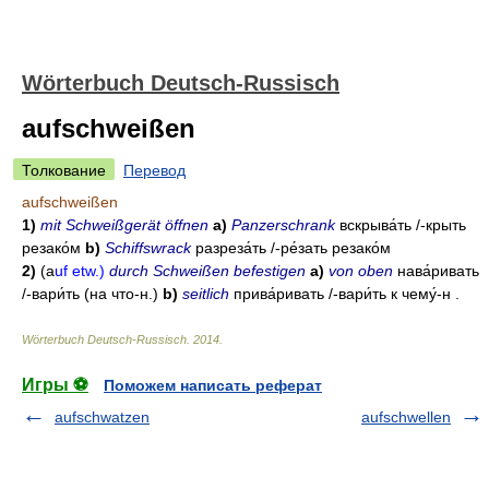
Wörterbuch Deutsch-Russisch
aufschweißen
Толкование
Перевод
aufschweißen
1)
mit Schweißgerät öffnen
a)
Panzerschrank
вскрыва́ть
/-
крыть
резако́м
b)
Schiffswrack
разреза́ть
/-
ре́зать
резако́м
2)
(a
uf etw.)
durch Schweißen befestigen
a)
von oben
нава́ривать
/-
вари́ть
(на что-н.)
b)
seitlich
прива́ривать
/-
вари́ть
к чему́-н
.
Wörterbuch Deutsch-Russisch
.
2014
.
Игры ⚽
Поможем написать реферат
aufschwatzen
aufschwellen