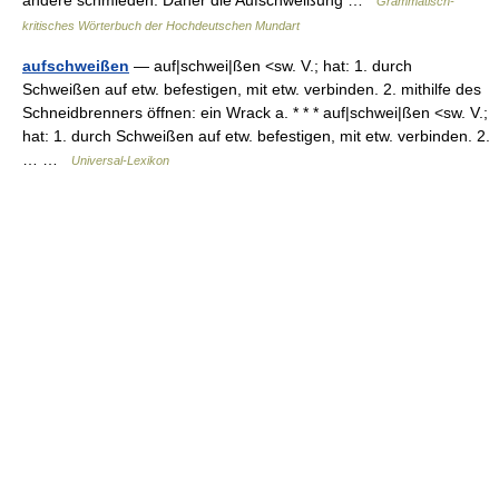
andere schmieden. Daher die Aufschweißung …
Grammatisch-
kritisches Wörterbuch der Hochdeutschen Mundart
aufschweißen
— auf|schwei|ßen <sw. V.; hat: 1. durch
Schweißen auf etw. befestigen, mit etw. verbinden. 2. mithilfe des
Schneidbrenners öffnen: ein Wrack a. * * * auf|schwei|ßen <sw. V.;
hat: 1. durch Schweißen auf etw. befestigen, mit etw. verbinden. 2.
… …
Universal-Lexikon